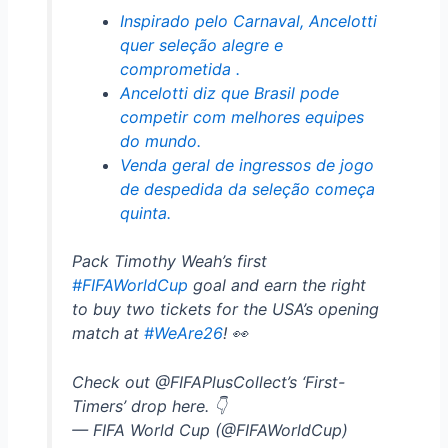
Inspirado pelo Carnaval, Ancelotti
quer seleção alegre e
comprometida .
Ancelotti diz que Brasil pode
competir com melhores equipes
do mundo.
Venda geral de ingressos de jogo
de despedida da seleção começa
quinta.
Pack Timothy Weah’s first
#FIFAWorldCup
goal and earn the right
to buy two tickets for the USA’s opening
match at
#WeAre26
! 👀
Check out @FIFAPlusCollect’s ‘First-
Timers’ drop here. 👇
— FIFA World Cup (@FIFAWorldCup)