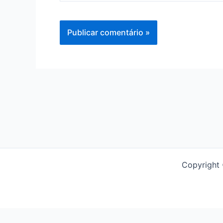
Copyright
Social Chat is free, download and try it now
here!