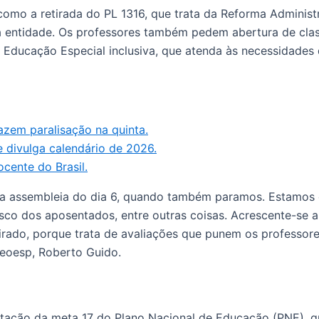
 como a retirada do PL 1316, que trata da Reforma Adminis
a entidade. Os professores também pedem abertura de clas
Educação Especial inclusiva, que atenda às necessidades d
azem paralisação na quinta.
divulga calendário de 2026.
ocente do Brasil.
 da assembleia do dia 6, quando também paramos. Estamo
sco dos aposentados, entre outras coisas. Acrescente-se a
irado, porque trata de avaliações que punem os professor
Apeoesp, Roberto Guido.
tação da meta 17 do Plano Nacional de Educação (PNE), qu