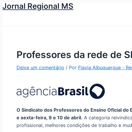
Ir
Digite
Name*
Email
Jornal Regional MS
para
aqui...
o
conteúdo
Professores da rede de S
Deixe um comentário
/ Por
Flavia Albuquerque - Re
O Sindicato dos Professores do Ensino Oficial do
e sexta-feira, 9 e 10 de abril.
A categoria reivindica
profissional, melhores condições de trabalho e mu