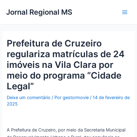
Ir
Main
Jornal Regional MS
para
Men
o
conteúdo
Prefeitura de Cruzeiro
regulariza matrículas de 24
imóveis na Vila Clara por
meio do programa “Cidade
Legal”
Deixe um comentário
/ Por
gestormovie
/
14 de fevereiro de
2025
A Prefeitura de Cruzeiro, por meio da Secretaria Municipal