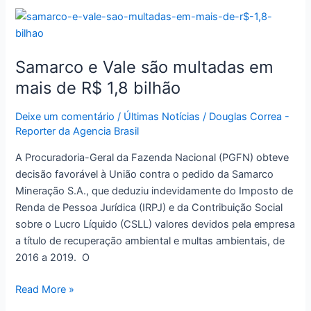
Samarco
e
Vale
Samarco e Vale são multadas em
são
multadas
mais de R$ 1,8 bilhão
em
mais
Deixe um comentário
/
Últimas Notícias
/
Douglas Correa -
Reporter da Agencia Brasil
de
R$
A Procuradoria-Geral da Fazenda Nacional (PGFN) obteve
1,8
decisão favorável à União contra o pedido da Samarco
bilhão
Mineração S.A., que deduziu indevidamente do Imposto de
Renda de Pessoa Jurídica (IRPJ) e da Contribuição Social
sobre o Lucro Líquido (CSLL) valores devidos pela empresa
a título de recuperação ambiental e multas ambientais, de
2016 a 2019. O
Read More »