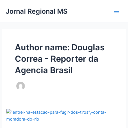
Ir
Main
Jornal Regional MS
para
Men
o
conteúdo
Author name: Douglas
Correa - Reporter da
Agencia Brasil
“Entrei
na
estação