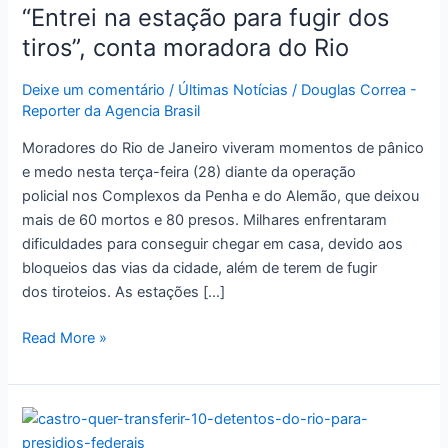
“Entrei na estação para fugir dos
para
fugir
tiros”, conta moradora do Rio
dos
tiros”,
Deixe um comentário
/
Últimas Notícias
/
Douglas Correa -
Reporter da Agencia Brasil
conta
moradora
Moradores do Rio de Janeiro viveram momentos de pânico
do
e medo nesta terça-feira (28) diante da operação
Rio
policial nos Complexos da Penha e do Alemão, que deixou
mais de 60 mortos e 80 presos. Milhares enfrentaram
dificuldades para conseguir chegar em casa, devido aos
bloqueios das vias da cidade, além de terem de fugir
dos tiroteios. As estações […]
Read More »
Castro
quer