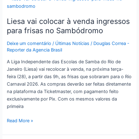
vai
colocar
Liesa vai colocar à venda ingressos
à
venda
para frisas no Sambódromo
ingressos
para
Deixe um comentário
/
Últimas Notícias
/
Douglas Correa -
Reporter da Agencia Brasil
frisas
no
A Liga Independente das Escolas de Samba do Rio de
Sambódromo
Janeiro (Liesa) vai recolocar à venda, na próxima terça-
feira (28), a partir das 9h, as frisas que sobraram para o Rio
Carnaval 2026. As compras deverão ser feitas diretamente
na plataforma da Ticketmaster, com pagamento feito
exclusivamente por Pix. Com os mesmos valores da
primeira
Read More »