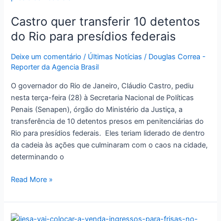
transferir
Castro quer transferir 10 detentos
10
detentos
do Rio para presídios federais
do
Rio
Deixe um comentário
/
Últimas Notícias
/
Douglas Correa -
Reporter da Agencia Brasil
para
presídios
O governador do Rio de Janeiro, Cláudio Castro, pediu
federais
nesta terça-feira (28) à Secretaria Nacional de Políticas
Penais (Senapen), órgão do Ministério da Justiça, a
transferência de 10 detentos presos em penitenciárias do
Rio para presídios federais. Eles teriam liderado de dentro
da cadeia às ações que culminaram com o caos na cidade,
determinando o
Read More »
Liesa