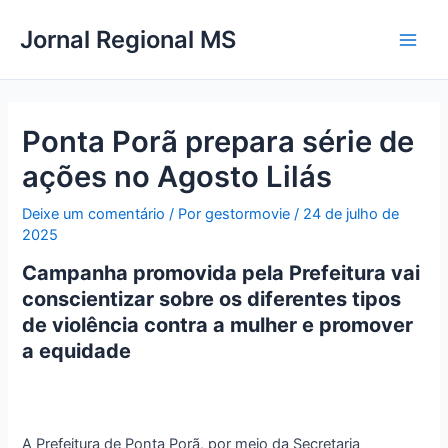
Ir
Main
Jornal Regional MS
para
Men
o
conteúdo
Ponta Porã prepara série de
ações no Agosto Lilás
Deixe um comentário
/ Por
gestormovie
/
24 de julho de
2025
Campanha promovida pela Prefeitura vai
conscientizar sobre os diferentes tipos
de violência contra a mulher e promover
a equidade
A Prefeitura de Ponta Porã, por meio da Secretaria