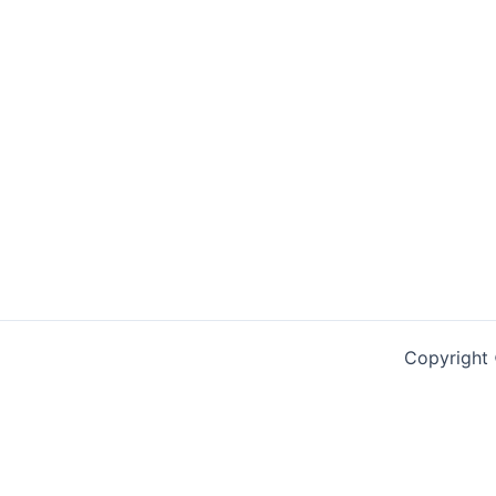
Copyright
Social Chat is free, download and try it now
here!