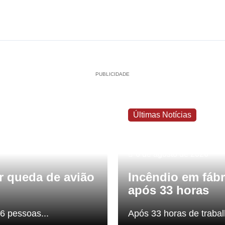
PUBLICIDADE
Últimas Notícias
6 de agosto de 2026
or queda de avião
Incêndio em fábr
após 33 horas
16 pessoas...
Após 33 horas de trabal