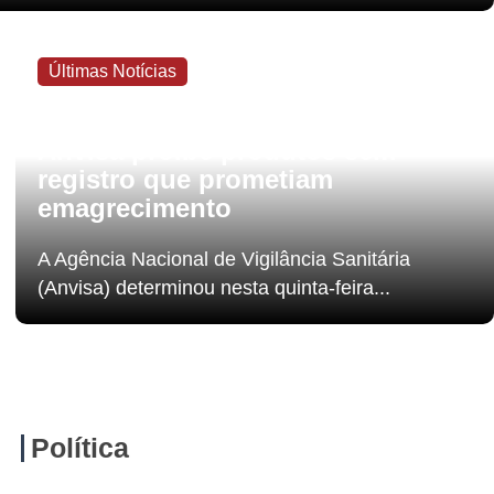
Últimas Notícias
6 de agosto de 2026
Anvisa proíbe produtos sem
registro que prometiam
emagrecimento
A Agência Nacional de Vigilância Sanitária
(Anvisa) determinou nesta quinta-feira...
Política