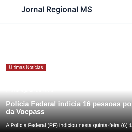
Ir
Jornal Regional MS
para
o
conteúdo
Últimas Notícias
6 de agosto de 2026
Polícia Federal indicia 16 pessoas p
da Voepass
A Polícia Federal (PF) indiciou nesta quinta-feira (6) 