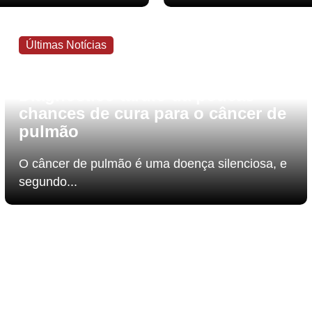
Últimas Notícias
6 de agosto de 2026
Diagnóstico tardio dá poucas
chances de cura para o câncer de
pulmão
O câncer de pulmão é uma doença silenciosa, e
segundo...